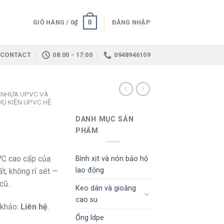
0
GIỎ HÀNG /
0
₫
ĐĂNG NHẬP
CONTACT
08:00 - 17:00
0948946109
 NHỰA UPVC VÀ
HỤ KIỆN UPVC HỆ
DANH MỤC SẢN
PHẨM
VC cao cấp của
Bình xịt và nón bảo hộ
lao động
t, không rỉ sét —
cũ.
Keo dán và gioăng
cao su
 khảo:
Liên hệ
.
Ống ldpe