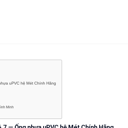
 nhựa uPVC hệ Mét Chính Hãng
ình Minh
 6.7 — Ống nhựa uPVC hệ Mét Chính Hãng