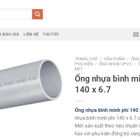
 BÁO GIÁ
LIÊN HỆ
TIN TỨC
TRANG CHỦ
/
SẢN PHẨM
/
ỐNG
PHỤ KIỆN
/
ỐNG NHỰA UPVC
/
MÉT
Ống nhựa bình mi
140 x 6.7
Ống nhựa bình minh phi 140 
nhựa bình minh phi 140 x 6.7 
Mét sản xuất theo tiêu chuẩn 
hảo với phụ kiện đồng bộ cùng