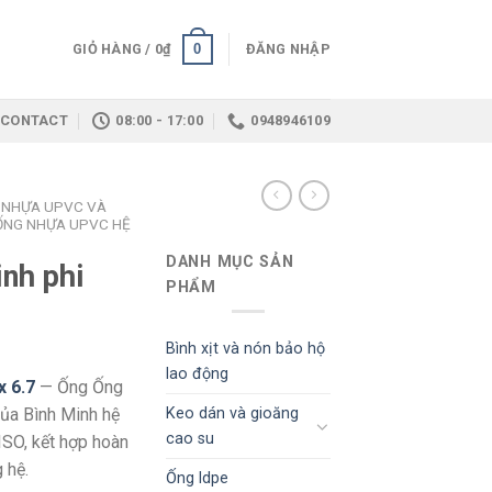
0
GIỎ HÀNG /
0
₫
ĐĂNG NHẬP
CONTACT
08:00 - 17:00
0948946109
 NHỰA UPVC VÀ
ỐNG NHỰA UPVC HỆ
DANH MỤC SẢN
nh phi
PHẨM
Bình xịt và nón bảo hộ
lao động
x 6.7
— Ống Ống
Keo dán và gioăng
của Bình Minh hệ
cao su
ISO, kết hợp hoàn
 hệ.
Ống ldpe