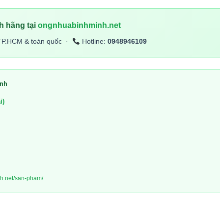
h hãng tại
ongnhuabinhminh.net
TP.HCM & toàn quốc ·
Hotline:
0948946109
inh
i)
nh.net/san-pham/