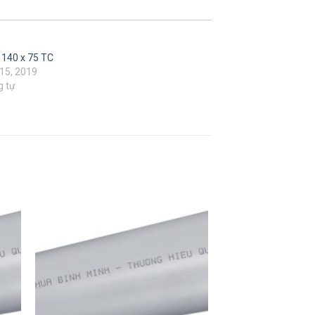
 140 x 75 TC
15, 2019
g tự