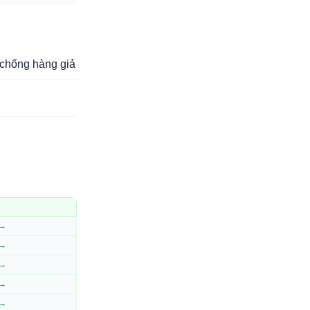
chống hàng giả
 →
 →
 →
 →
 →