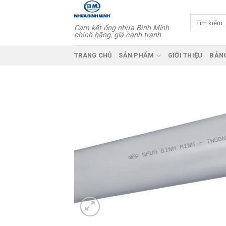
Skip
to
Tìm
Cam kết ống nhựa Bình Minh
kiếm:
content
chính hãng, giá cạnh tranh
TRANG CHỦ
SẢN PHẨM
GIỚI THIỆU
BẢNG