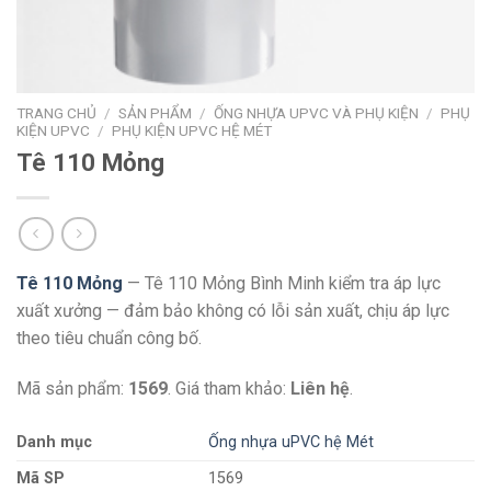
TRANG CHỦ
/
SẢN PHẨM
/
ỐNG NHỰA UPVC VÀ PHỤ KIỆN
/
PHỤ
KIỆN UPVC
/
PHỤ KIỆN UPVC HỆ MÉT
Tê 110 Mỏng
Tê 110 Mỏng
— Tê 110 Mỏng Bình Minh kiểm tra áp lực
xuất xưởng — đảm bảo không có lỗi sản xuất, chịu áp lực
theo tiêu chuẩn công bố.
Mã sản phẩm:
1569
. Giá tham khảo:
Liên hệ
.
Danh mục
Ống nhựa uPVC hệ Mét
Mã SP
1569