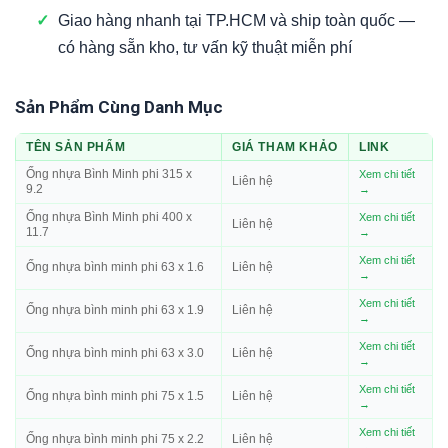
✓
Giao hàng nhanh tại TP.HCM và ship toàn quốc —
có hàng sẵn kho, tư vấn kỹ thuật miễn phí
Sản Phẩm Cùng Danh Mục
TÊN SẢN PHẨM
GIÁ THAM KHẢO
LINK
Ống nhựa Bình Minh phi 315 x
Xem chi tiết
Liên hệ
9.2
→
Ống nhựa Bình Minh phi 400 x
Xem chi tiết
Liên hệ
11.7
→
Xem chi tiết
Ống nhựa bình minh phi 63 x 1.6
Liên hệ
→
Xem chi tiết
Ống nhựa bình minh phi 63 x 1.9
Liên hệ
→
Xem chi tiết
Ống nhựa bình minh phi 63 x 3.0
Liên hệ
→
Xem chi tiết
Ống nhựa bình minh phi 75 x 1.5
Liên hệ
→
Xem chi tiết
Ống nhựa bình minh phi 75 x 2.2
Liên hệ
→