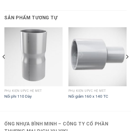
SẢN PHẨM TƯƠNG TỰ
PHỤ KIỆN UPVC HỆ MÉT
PHỤ KIỆN UPVC HỆ MÉT
Nối phi 110 Dày
Nối giảm 160 x 140 TC
ỐNG NHỰA BÌNH MINH – CÔNG TY CỔ PHẦN