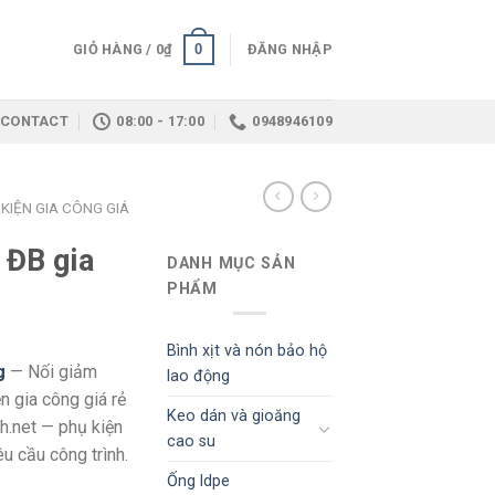
0
GIỎ HÀNG /
0
₫
ĐĂNG NHẬP
CONTACT
08:00 - 17:00
0948946109
KIỆN GIA CÔNG GIÁ
 ĐB gia
DANH MỤC SẢN
PHẨM
Bình xịt và nón bảo hộ
g
— Nối giảm
lao động
n gia công giá rẻ
Keo dán và gioăng
h.net — phụ kiện
cao su
u cầu công trình.
Ống ldpe