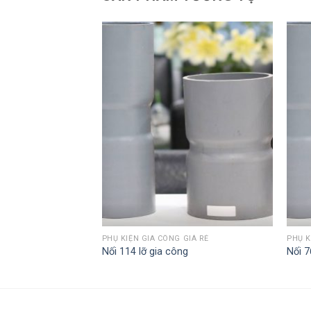
GIÁ RẺ
PHỤ KIỆN GIA CÔNG GIÁ RẺ
PHỤ K
ng
Nối 114 lỡ gia công
Nối 7