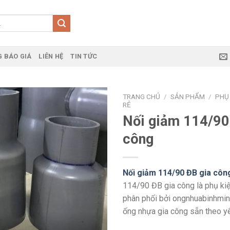
 BÁO GIÁ
LIÊN HỆ
TIN TỨC
TRANG CHỦ
/
SẢN PHẨM
/
PHỤ 
RẺ
Nối giảm 114/90
công
Nối giảm 114/90 ĐB gia côn
114/90 ĐB gia công là phụ kiệ
phân phối bởi ongnhuabinhmin
ống nhựa gia công sẵn theo yê