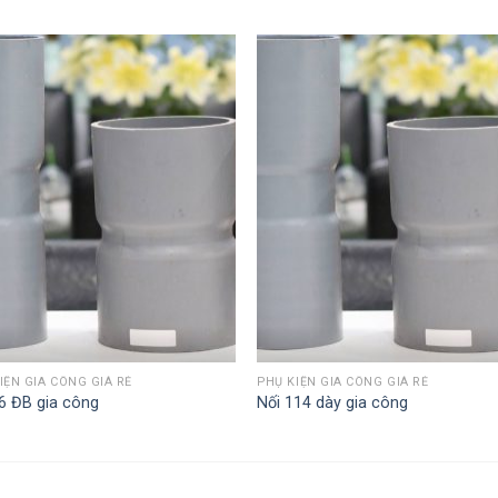
IỆN GIA CÔNG GIÁ RẺ
PHỤ KIỆN GIA CÔNG GIÁ RẺ
6 ĐB gia công
Nối 114 dày gia công