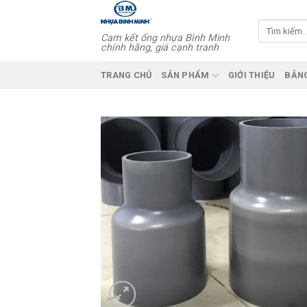
Skip
to
Tìm
Cam kết ống nhựa Bình Minh
kiếm:
content
chính hãng, giá cạnh tranh
TRANG CHỦ
SẢN PHẨM
GIỚI THIỆU
BẢNG