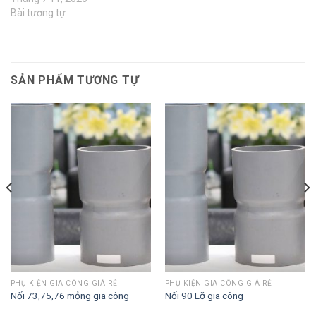
Bài tương tự
SẢN PHẨM TƯƠNG TỰ
PHỤ KIỆN GIA CÔNG GIÁ RẺ
PHỤ KIỆN GIA CÔNG GIÁ RẺ
Nối 73,75,76 mỏng gia công
Nối 90 Lỡ gia công