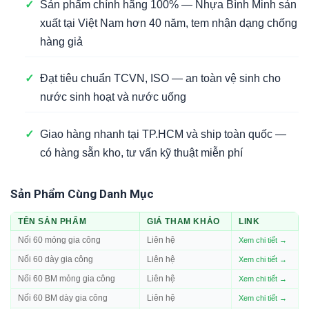
✓
Sản phẩm chính hãng 100% — Nhựa Bình Minh sản
xuất tại Việt Nam hơn 40 năm, tem nhận dạng chống
hàng giả
✓
Đạt tiêu chuẩn TCVN, ISO — an toàn vệ sinh cho
nước sinh hoạt và nước uống
✓
Giao hàng nhanh tại TP.HCM và ship toàn quốc —
có hàng sẵn kho, tư vấn kỹ thuật miễn phí
Sản Phẩm Cùng Danh Mục
TÊN SẢN PHẨM
GIÁ THAM KHẢO
LINK
Nối 60 mỏng gia công
Liên hệ
Xem chi tiết →
Nối 60 dày gia công
Liên hệ
Xem chi tiết →
Nối 60 BM mỏng gia công
Liên hệ
Xem chi tiết →
Nối 60 BM dày gia công
Liên hệ
Xem chi tiết →