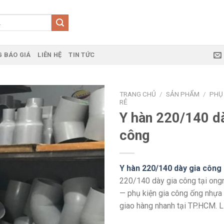
 BÁO GIÁ
LIÊN HỆ
TIN TỨC
TRANG CHỦ
/
SẢN PHẨM
/
PHỤ 
RẺ
Y hàn 220/140 dà
công
Y hàn 220/140 dày gia công
220/140 dày gia công tại ong
— phụ kiện gia công ống nhựa 
giao hàng nhanh tại TP.HCM. 