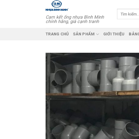
Skip
to
Tìm
Cam kết ống nhựa Bình Minh
kiếm:
content
chính hãng, giá cạnh tranh
TRANG CHỦ
SẢN PHẨM
GIỚI THIỆU
BẢNG