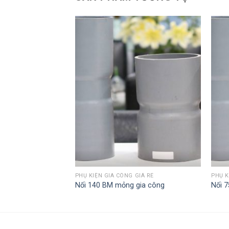
GIÁ RẺ
PHỤ KIỆN GIA CÔNG GIÁ RẺ
PHỤ K
ông
Nối 140 BM mỏng gia công
Nối 7