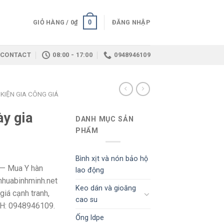
0
GIỎ HÀNG /
0
₫
ĐĂNG NHẬP
CONTACT
08:00 - 17:00
0948946109
KIỆN GIA CÔNG GIÁ
y gia
DANH MỤC SẢN
PHẨM
Bình xịt và nón bảo hộ
— Mua Y hàn
lao động
nhuabinhminh.net
Keo dán và gioăng
giá cạnh tranh,
cao su
LH: 0948946109.
Ống ldpe