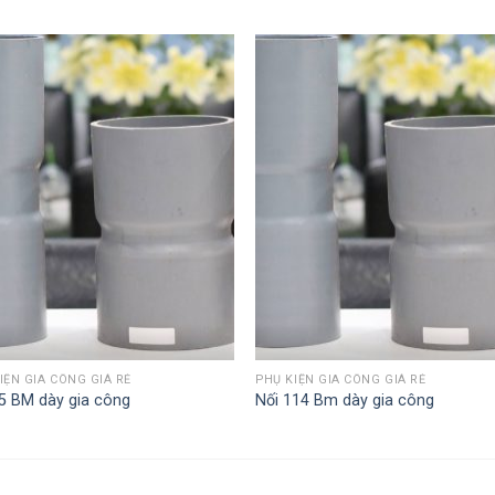
IỆN GIA CÔNG GIÁ RẺ
PHỤ KIỆN GIA CÔNG GIÁ RẺ
5 BM dày gia công
Nối 114 Bm dày gia công