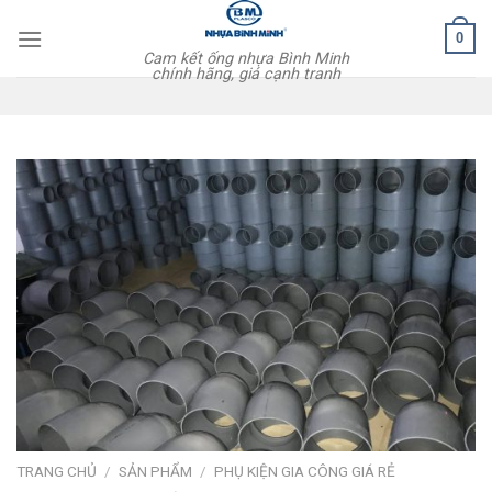
Skip
0
to
Cam kết ống nhựa Bình Minh
content
chính hãng, giá cạnh tranh
TRANG CHỦ
/
SẢN PHẨM
/
PHỤ KIỆN GIA CÔNG GIÁ RẺ