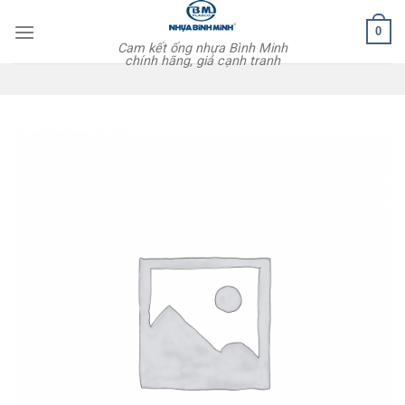
Skip
0
to
Cam kết ống nhựa Bình Minh
content
chính hãng, giá cạnh tranh