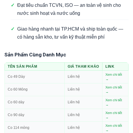
✓
Đạt tiêu chuẩn TCVN, ISO — an toàn vệ sinh cho
nước sinh hoạt và nước uống
✓
Giao hàng nhanh tại TP.HCM và ship toàn quốc —
có hàng sẵn kho, tư vấn kỹ thuật miễn phí
Sản Phẩm Cùng Danh Mục
TÊN SẢN PHẨM
GIÁ THAM KHẢO
LINK
Xem chi tiết
Co 49 Dày
Liên hệ
→
Xem chi tiết
Co 60 Mỏng
Liên hệ
→
Xem chi tiết
Co 60 dày
Liên hệ
→
Xem chi tiết
Co 90 dày
Liên hệ
→
Xem chi tiết
Co 114 mỏng
Liên hệ
→