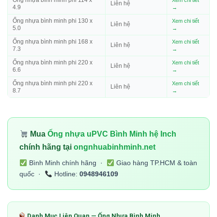
Ống nhựa bình minh phi 114 x
Xem chi tiết
Liên hệ
4.9
→
Ống nhựa bình minh phi 130 x
Xem chi tiết
Liên hệ
5.0
→
Ống nhựa bình minh phi 168 x
Xem chi tiết
Liên hệ
7.3
→
Ống nhựa bình minh phi 220 x
Xem chi tiết
Liên hệ
6.6
→
Ống nhựa bình minh phi 220 x
Xem chi tiết
Liên hệ
8.7
→
Mua
Ống nhựa uPVC Bình Minh hệ Inch
chính hãng tại
ongnhuabinhminh.net
Bình Minh chính hãng ·
Giao hàng TP.HCM & toàn
quốc ·
Hotline:
0948946109
Danh Mục Liên Quan — Ống Nhựa Bình Minh