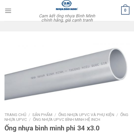
Skip
0
to
Cam kết ống nhựa Bình Minh
content
chính hãng, giá cạnh tranh
TRANG CHỦ
/
SẢN PHẨM
/
ỐNG NHỰA UPVC VÀ PHỤ KIỆN
/
ỐNG
NHỰA UPVC
/
ỐNG NHỰA UPVC BÌNH MINH HỆ INCH
Ống nhựa bình minh phi 34 x3.0