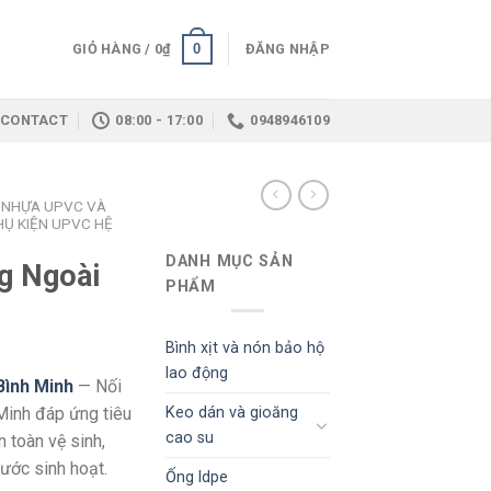
0
GIỎ HÀNG /
0
₫
ĐĂNG NHẬP
CONTACT
08:00 - 17:00
0948946109
 NHỰA UPVC VÀ
HỤ KIỆN UPVC HỆ
DANH MỤC SẢN
g Ngoài
PHẨM
Bình xịt và nón bảo hộ
lao động
Bình Minh
— Nối
Keo dán và gioăng
Minh đáp ứng tiêu
cao su
 toàn vệ sinh,
ước sinh hoạt.
Ống ldpe