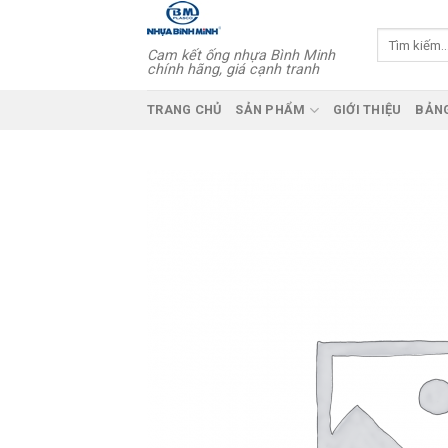
Skip
to
Tìm
Cam kết ống nhựa Bình Minh
kiếm:
content
chính hãng, giá cạnh tranh
TRANG CHỦ
SẢN PHẨM
GIỚI THIỆU
BẢNG