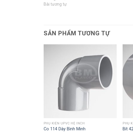
Bài tương tự
SẢN PHẨM TƯƠNG TỰ
NCH
PHỤ KIỆN UPVC HỆ INCH
PHỤ K
 Bình Minh
Co 114 Dày Bình Minh
Bít 4