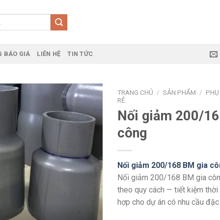
 BÁO GIÁ
LIÊN HỆ
TIN TỨC
TRANG CHỦ
/
SẢN PHẨM
/
PHỤ 
RẺ
Nối giảm 200/16
công
Nối giảm 200/168 BM gia c
Nối giảm 200/168 BM gia côn
theo quy cách — tiết kiệm thời 
hợp cho dự án có nhu cầu đặc 