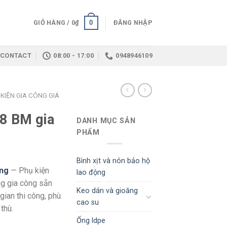
0
GIỎ HÀNG /
0
₫
ĐĂNG NHẬP
CONTACT
08:00 - 17:00
0948946109
KIỆN GIA CÔNG GIÁ
8 BM gia
DANH MỤC SẢN
PHẨM
Bình xịt và nón bảo hộ
ông
— Phụ kiện
lao động
g gia công sẵn
Keo dán và gioăng
gian thi công, phù
cao su
thù.
Ống ldpe