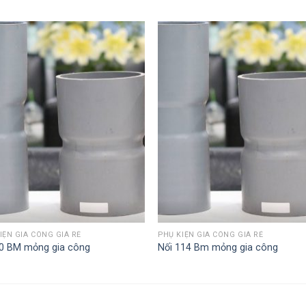
IỆN GIA CÔNG GIÁ RẺ
PHỤ KIỆN GIA CÔNG GIÁ RẺ
60 BM mỏng gia công
Nối 114 Bm mỏng gia công