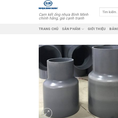
Skip
to
Tìm
Cam kết ống nhựa Bình Minh
kiếm:
content
chính hãng, giá cạnh tranh
TRANG CHỦ
SẢN PHẨM
GIỚI THIỆU
BẢNG