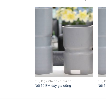
GIÁ RẺ
PHỤ KIỆN GIA CÔNG GIÁ RẺ
PHỤ K
a công
Nối 60 BM dày gia công
Nối 