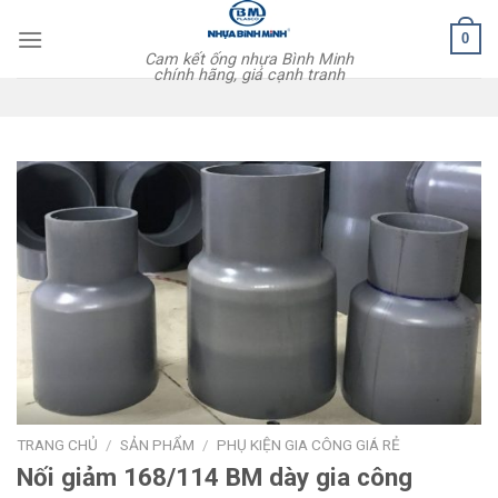
Skip
0
to
Cam kết ống nhựa Bình Minh
content
chính hãng, giá cạnh tranh
TRANG CHỦ
/
SẢN PHẨM
/
PHỤ KIỆN GIA CÔNG GIÁ RẺ
Nối giảm 168/114 BM dày gia công