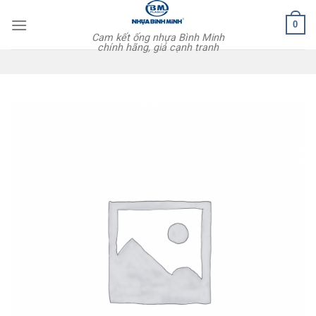
Skip
0
to
Cam kết ống nhựa Bình Minh
content
chính hãng, giá cạnh tranh