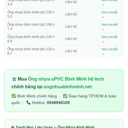
Ống nhựa bình minh phi 114 x
Xem chi tiết
Liên hệ
4.9
→
Ống nhựa bình minh phi 130 x
Xem chi tiết
Liên hệ
5.0
→
Ống nhựa bình minh phi 168 x
Xem chi tiết
Liên hệ
7.3
→
Ống nhựa bình minh phi 220 x
Xem chi tiết
Liên hệ
6.6
→
Ống nhựa bình minh phi 220 x
Xem chi tiết
Liên hệ
8.7
→
Mua
Ống nhựa uPVC Bình Minh hệ Inch
chính hãng tại
ongnhuabinhminh.net
Bình Minh chính hãng ·
Giao hàng TP.HCM & toàn
quốc ·
Hotline:
0948946109
Danh Mục Liên Quan — Ống Nhựa Bình Minh