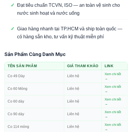
✓
Đạt tiêu chuẩn TCVN, ISO — an toàn vệ sinh cho
nước sinh hoạt và nước uống
✓
Giao hàng nhanh tại TP.HCM và ship toàn quốc —
có hàng sẵn kho, tư vấn kỹ thuật miễn phí
Sản Phẩm Cùng Danh Mục
TÊN SẢN PHẨM
GIÁ THAM KHẢO
LINK
Xem chi tiết
Co 49 Dày
Liên hệ
→
Xem chi tiết
Co 60 Mỏng
Liên hệ
→
Xem chi tiết
Co 60 dày
Liên hệ
→
Xem chi tiết
Co 90 dày
Liên hệ
→
Xem chi tiết
Co 114 mỏng
Liên hệ
→