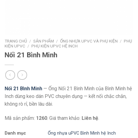
TRANG CHỦ
/
SẢN PHẨM
/
ỐNG NHỰA UPVC VÀ PHỤ KIỆN
/
PHỤ
KIỆN UPVC
/
PHỤ KIỆN UPVC HỆ INCH
Nối 21 Bình Minh
Nối 21 Bình Minh
— Ống Nối 21 Bình Minh của Bình Minh hệ
Inch dùng keo dán PVC chuyên dụng — kết nối chắc chắn,
không rò rỉ, bền lâu dài.
Mã sản phẩm:
1260
. Giá tham khảo:
Liên hệ
.
Danh mục
Ống nhựa uPVC Bình Minh hệ Inch