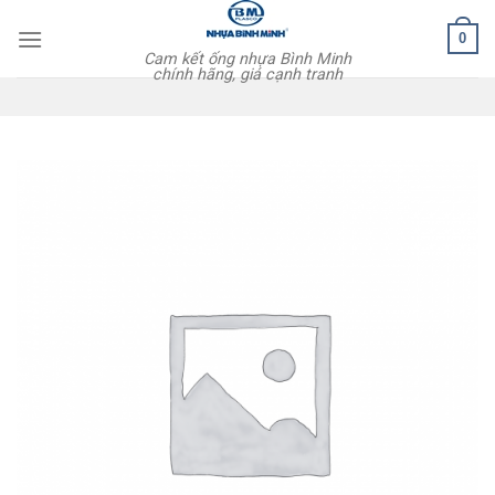
Skip
0
to
Cam kết ống nhựa Bình Minh
content
chính hãng, giá cạnh tranh