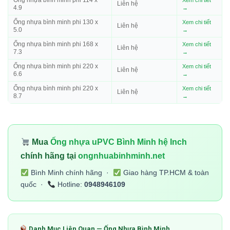
Ống nhựa bình minh phi 114 x
Xem chi tiết
Liên hệ
4.9
→
Ống nhựa bình minh phi 130 x
Xem chi tiết
Liên hệ
5.0
→
Ống nhựa bình minh phi 168 x
Xem chi tiết
Liên hệ
7.3
→
Ống nhựa bình minh phi 220 x
Xem chi tiết
Liên hệ
6.6
→
Ống nhựa bình minh phi 220 x
Xem chi tiết
Liên hệ
8.7
→
Mua
Ống nhựa uPVC Bình Minh hệ Inch
chính hãng tại
ongnhuabinhminh.net
Bình Minh chính hãng ·
Giao hàng TP.HCM & toàn
quốc ·
Hotline:
0948946109
Danh Mục Liên Quan — Ống Nhựa Bình Minh