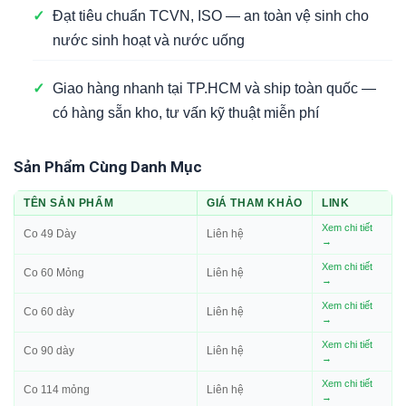
✓
Đạt tiêu chuẩn TCVN, ISO — an toàn vệ sinh cho
nước sinh hoạt và nước uống
✓
Giao hàng nhanh tại TP.HCM và ship toàn quốc —
có hàng sẵn kho, tư vấn kỹ thuật miễn phí
Sản Phẩm Cùng Danh Mục
TÊN SẢN PHẨM
GIÁ THAM KHẢO
LINK
Xem chi tiết
Co 49 Dày
Liên hệ
→
Xem chi tiết
Co 60 Mỏng
Liên hệ
→
Xem chi tiết
Co 60 dày
Liên hệ
→
Xem chi tiết
Co 90 dày
Liên hệ
→
Xem chi tiết
Co 114 mỏng
Liên hệ
→