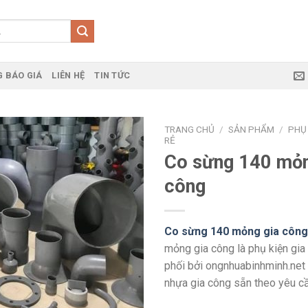
 BÁO GIÁ
LIÊN HỆ
TIN TỨC
TRANG CHỦ
/
SẢN PHẨM
/
PHỤ 
RẺ
Co sừng 140 mỏn
công
Co sừng 140 mỏng gia công
mỏng gia công là phụ kiện gia
phối bởi ongnhuabinhminh.net
nhựa gia công sẵn theo yêu cầ