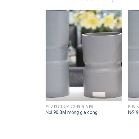
GIÁ RẺ
PHỤ KIỆN GIA CÔNG GIÁ RẺ
PHỤ K
a công
Nối 90 BM mỏng gia công
Nối 9