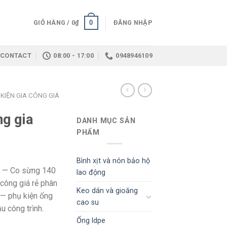
0
GIỎ HÀNG /
0
₫
ĐĂNG NHẬP
CONTACT
08:00 - 17:00
0948946109
KIỆN GIA CÔNG GIÁ
g gia
DANH MỤC SẢN
PHẨM
Bình xịt và nón bảo hộ
— Co sừng 140
lao động
 công giá rẻ phân
Keo dán và gioăng
 — phụ kiện ống
cao su
u công trình.
Ống ldpe