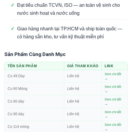
✓
Đạt tiêu chuẩn TCVN, ISO — an toàn vệ sinh cho
nước sinh hoạt và nước uống
✓
Giao hàng nhanh tại TP.HCM và ship toàn quốc —
có hàng sẵn kho, tư vấn kỹ thuật miễn phí
Sản Phẩm Cùng Danh Mục
TÊN SẢN PHẨM
GIÁ THAM KHẢO
LINK
Xem chi tiết
Co 49 Dày
Liên hệ
→
Xem chi tiết
Co 60 Mỏng
Liên hệ
→
Xem chi tiết
Co 60 dày
Liên hệ
→
Xem chi tiết
Co 90 dày
Liên hệ
→
Xem chi tiết
Co 114 mỏng
Liên hệ
→