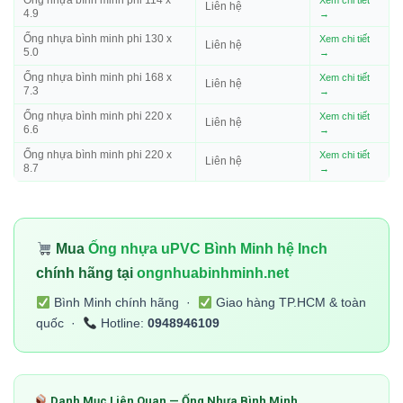
Ống nhựa bình minh phi 114 x
Xem chi tiết
Liên hệ
4.9
→
Ống nhựa bình minh phi 130 x
Xem chi tiết
Liên hệ
5.0
→
Ống nhựa bình minh phi 168 x
Xem chi tiết
Liên hệ
7.3
→
Ống nhựa bình minh phi 220 x
Xem chi tiết
Liên hệ
6.6
→
Ống nhựa bình minh phi 220 x
Xem chi tiết
Liên hệ
8.7
→
Mua
Ống nhựa uPVC Bình Minh hệ Inch
chính hãng tại
ongnhuabinhminh.net
Bình Minh chính hãng ·
Giao hàng TP.HCM & toàn
quốc ·
Hotline:
0948946109
Danh Mục Liên Quan — Ống Nhựa Bình Minh