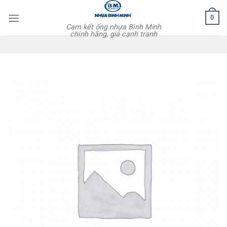
Skip
0
to
Cam kết ống nhựa Bình Minh
content
chính hãng, giá cạnh tranh