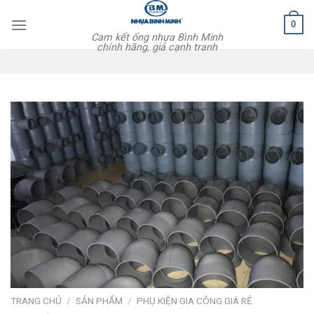
Skip
0
to
Cam kết ống nhựa Bình Minh
content
chính hãng, giá cạnh tranh
TRANG CHỦ
/
SẢN PHẨM
/
PHỤ KIỆN GIA CÔNG GIÁ RẺ