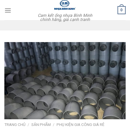
Skip
0
to
Cam kết ống nhựa Bình Minh
content
chính hãng, giá cạnh tranh
TRANG CHỦ
/
SẢN PHẨM
/
PHỤ KIỆN GIA CÔNG GIÁ RẺ