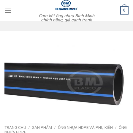
Skip
0
to
Cam kết ống nhựa Bình Minh
content
chính hãng, giá cạnh tranh
TRANG CHỦ
/
SẢN PHẨM
/
ỐNG NHỰA HDPE VÀ PHỤ KIỆN
/
ỐNG
NHỰA HDPE