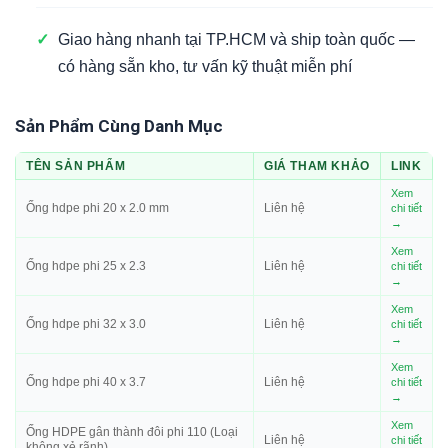
✓
Giao hàng nhanh tại TP.HCM và ship toàn quốc —
có hàng sẵn kho, tư vấn kỹ thuật miễn phí
Sản Phẩm Cùng Danh Mục
TÊN SẢN PHẨM
GIÁ THAM KHẢO
LINK
Xem
Ống hdpe phi 20 x 2.0 mm
Liên hệ
chi tiết
→
Xem
Ống hdpe phi 25 x 2.3
Liên hệ
chi tiết
→
Xem
Ống hdpe phi 32 x 3.0
Liên hệ
chi tiết
→
Xem
Ống hdpe phi 40 x 3.7
Liên hệ
chi tiết
→
Xem
Ống HDPE gân thành đôi phi 110 (Loại
Liên hệ
chi tiết
không xẻ rãnh)