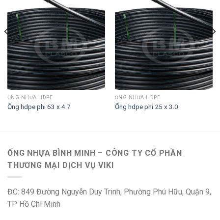
ỐNG NHỰA HDPE
ỐNG NHỰA HDPE
Ống hdpe phi 63 x 4.7
Ống hdpe phi 25 x 3.0
ỐNG NHỰA BÌNH MINH – CÔNG TY CỔ PHẦN
THƯƠNG MẠI DỊCH VỤ VIKI
ĐC: 849 Đường Nguyễn Duy Trinh, Phường Phú Hữu, Quận 9,
TP Hồ Chí Minh