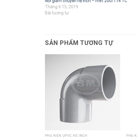
Nối giảm chuyển hệ inch – mét 200/114 TC
Tháng 6 15, 2019
Bài tương tự
SẢN PHẨM TƯƠNG TỰ
NCH
PHỤ KIỆN UPVC HỆ INCH
PHỤ K