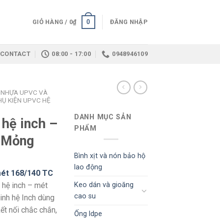
0
GIỎ HÀNG /
0
₫
ĐĂNG NHẬP
CONTACT
08:00 - 17:00
0948946109
 NHỰA UPVC VÀ
HỤ KIỆN UPVC HỆ
DANH MỤC SẢN
hệ inch –
PHẨM
 Mỏng
Bình xịt và nón bảo hộ
lao động
mét 168/140 TC
Keo dán và gioăng
hệ inch – mét
cao su
nh hệ Inch dùng
t nối chắc chắn,
Ống ldpe