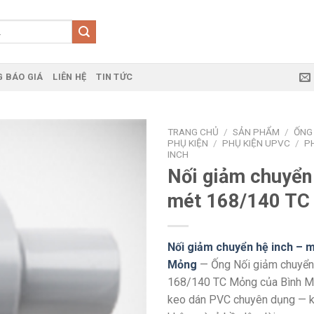
 BÁO GIÁ
LIÊN HỆ
TIN TỨC
TRANG CHỦ
/
SẢN PHẨM
/
ỐNG
PHỤ KIỆN
/
PHỤ KIỆN UPVC
/
P
INCH
Nối giảm chuyển 
mét 168/140 TC
Nối giảm chuyển hệ inch – 
Mỏng
— Ống Nối giảm chuyển 
168/140 TC Mỏng của Bình Mi
keo dán PVC chuyên dụng — kế