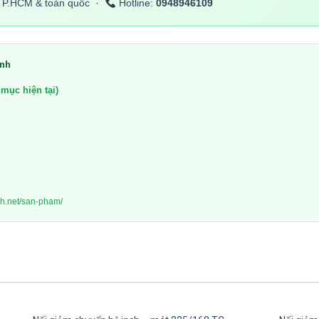
TP.HCM & toàn quốc ·
Hotline:
0948946109
inh
mục hiện tại)
nh.net/san-pham/