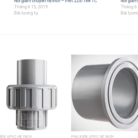
Nối giảm chuyển hệ inch – mét 225/168 TC
Nối giảm
Tháng 6 15, 2019
Tháng 6 
Bài tương tự
Bài tươn
IỆN UPVC HỆ INCH
PHỤ KIỆN UPVC HỆ INCH