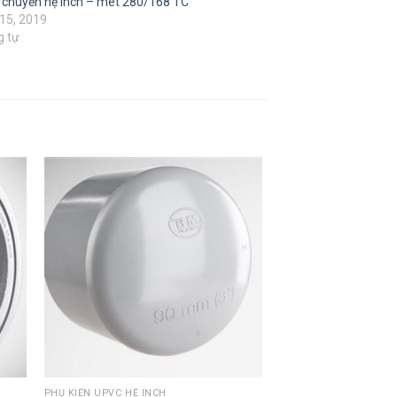
 chuyển hệ inch – mét 280/168 TC
15, 2019
g tự
PHỤ KIỆN UPVC HỆ INCH