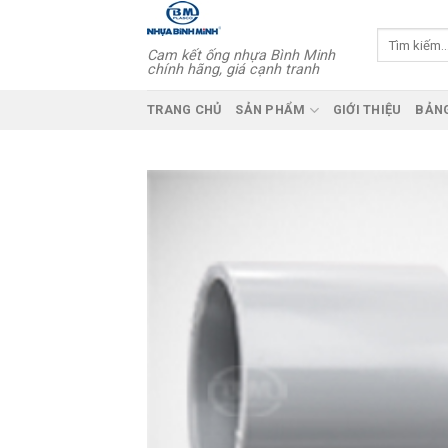
Skip
to
Tìm
Cam kết ống nhựa Bình Minh
kiếm:
content
chính hãng, giá cạnh tranh
TRANG CHỦ
SẢN PHẨM
GIỚI THIỆU
BẢNG