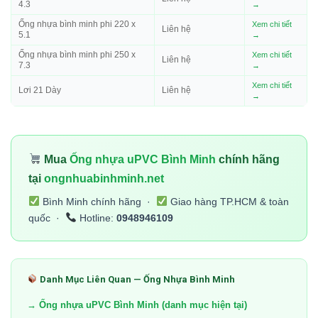
4.3
→
Ống nhựa bình minh phi 220 x
Xem chi tiết
Liên hệ
5.1
→
Ống nhựa bình minh phi 250 x
Xem chi tiết
Liên hệ
7.3
→
Xem chi tiết
Lơi 21 Dày
Liên hệ
→
Mua
Ống nhựa uPVC Bình Minh
chính hãng
tại
ongnhuabinhminh.net
Bình Minh chính hãng ·
Giao hàng TP.HCM & toàn
quốc ·
Hotline:
0948946109
Danh Mục Liên Quan — Ống Nhựa Bình Minh
→ Ống nhựa uPVC Bình Minh (danh mục hiện tại)