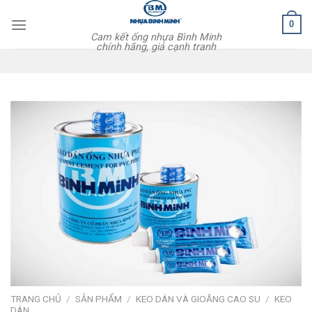
Skip
0
to
Cam kết ống nhựa Bình Minh
content
chính hãng, giá cạnh tranh
TRANG CHỦ
/
SẢN PHẨM
/
KEO DÁN VÀ GIOĂNG CAO SU
/
KEO
DÁN