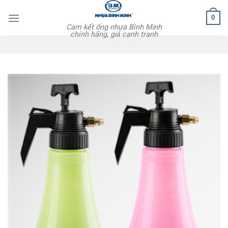
Skip
0
to
Cam kết ống nhựa Bình Minh
content
chính hãng, giá cạnh tranh