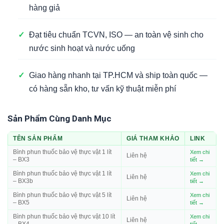
hàng giả
✓
Đạt tiêu chuẩn TCVN, ISO — an toàn vệ sinh cho
nước sinh hoạt và nước uống
✓
Giao hàng nhanh tại TP.HCM và ship toàn quốc —
có hàng sẵn kho, tư vấn kỹ thuật miễn phí
Sản Phẩm Cùng Danh Mục
TÊN SẢN PHẨM
GIÁ THAM KHẢO
LINK
Bình phun thuốc bảo vệ thực vật 1 lít
Xem chi
Liên hệ
– BX3
tiết →
Bình phun thuốc bảo vệ thực vật 1 lít
Xem chi
Liên hệ
– BX3b
tiết →
Bình phun thuốc bảo vệ thực vật 5 lít
Xem chi
Liên hệ
– BX5
tiết →
Bình phun thuốc bảo vệ thực vật 10 lít
Xem chi
Liên hệ
– BX4
tiết →