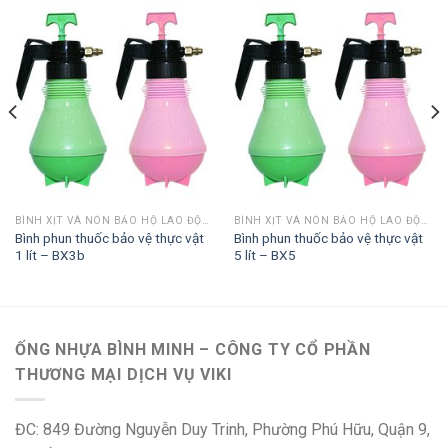
BÌNH XỊT VÀ NÓN BẢO HỘ LAO ĐỘNG
BÌNH XỊT VÀ NÓN BẢO HỘ LAO ĐỘNG
Bình phun thuốc bảo vệ thực vật
Bình phun thuốc bảo vệ thực vật
1 lít – BX3b
5 lít – BX5
ỐNG NHỰA BÌNH MINH – CÔNG TY CỔ PHẦN
THƯƠNG MẠI DỊCH VỤ VIKI
ĐC: 849 Đường Nguyễn Duy Trinh, Phường Phú Hữu, Quận 9,